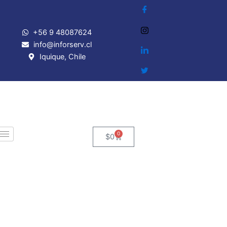
Ir
al
contenido
+56 9 48087624
info@inforserv.cl
Iquique, Chile
0
Cart
$
0