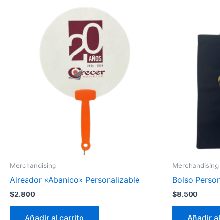
Merchandising
Merchandising
Aireador «Abanico» Personalizable
Bolso Person
$
2.800
$
8.500
Añadir al carrito
Añadir al