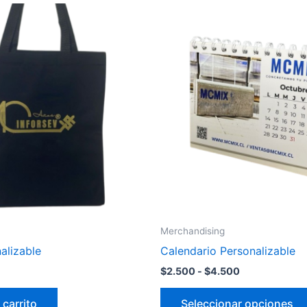
Rango
de
precios:
desde
$2.500
hasta
$4.500
Merchandising
alizable
Calendario Personalizable
$
2.500
-
$
4.500
 carrito
Seleccionar opciones