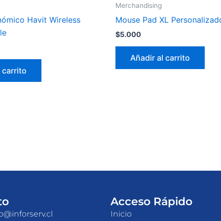
Merchandising
ómico Havit Wireless
Mouse Pad XL Personalizad
le
$
5.000
Añadir al carrito
 carrito
to
Acceso Rápido
o@inforserv.cl
Inicio