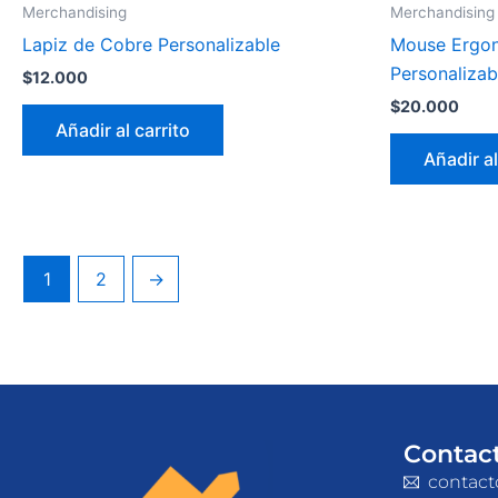
Merchandising
Merchandising
Lapiz de Cobre Personalizable
Mouse Ergon
Personalizab
$
12.000
$
20.000
Añadir al carrito
Añadir al
1
2
→
Contac
contact