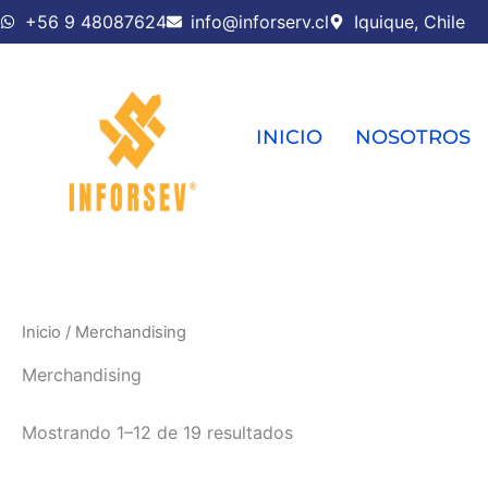
Ir
+56 9 48087624
info@inforserv.cl
Iquique, Chile
al
contenido
INICIO
NOSOTROS
Inicio
/ Merchandising
Merchandising
Mostrando 1–12 de 19 resultados