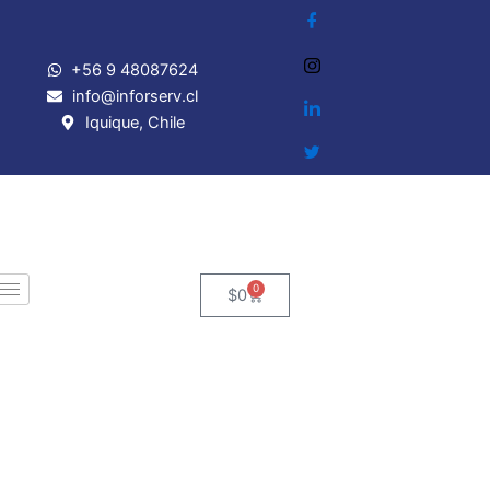
Ir
al
contenido
+56 9 48087624
info@inforserv.cl
Iquique, Chile
0
Cart
$
0