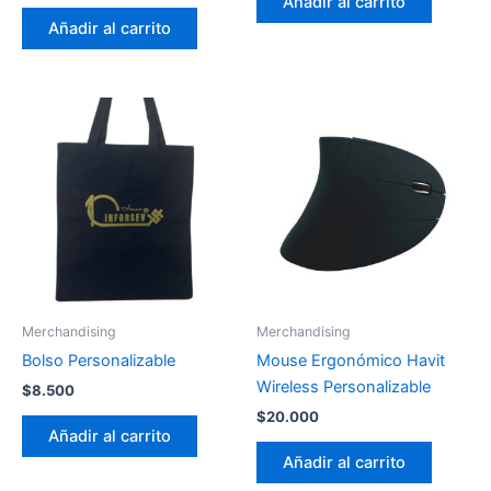
Añadir al carrito
Añadir al carrito
Merchandising
Merchandising
Bolso Personalizable
Mouse Ergonómico Havit
Wireless Personalizable
$
8.500
$
20.000
Añadir al carrito
Añadir al carrito